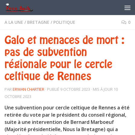
Skip to content
A LA UNE
/
BRETAGNE
/
POLITIQUE
0
Galo et menaces de mort :
pas de subvention
régionale pour le cercle
celtique de Rennes
PAR
ERWAN CHARTIER
· PUBLIÉ
9 OCTOBRE 2023
· MIS À JOUR
10
OCTOBRE 2023
Une subvention pour cercle celtique de Rennes a été
retirée du vote par le président du conseil régional,
suite à une intervention de Bernard Marboeuf
(Majorité présidentielle, Nous la Bretagne) qui a