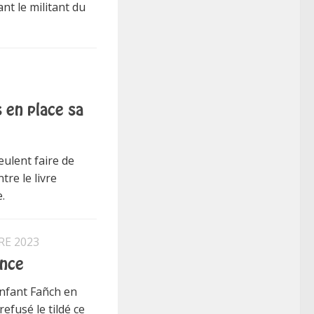
nt le militant du
 en place sa
eulent faire de
tre le livre
.
RE 2023
ance
nfant Fañch en
efusé le tildé ce