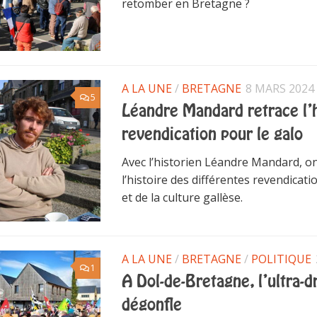
retomber en Bretagne ?
A LA UNE
/
BRETAGNE
8 MARS 2024
5
Léandre Mandard retrace l’h
revendication pour le galo
Avec l’historien Léandre Mandard, on
l’histoire des différentes revendicat
et de la culture gallèse.
A LA UNE
/
BRETAGNE
/
POLITIQUE
1
A Dol-de-Bretagne, l’ultra-d
dégonfle