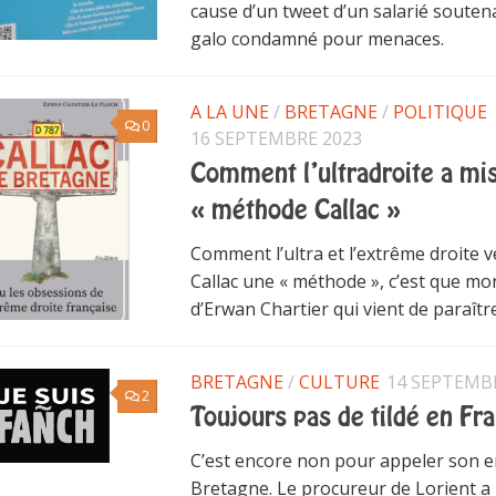
cause d’un tweet d’un salarié soutena
galo condamné pour menaces.
A LA UNE
/
BRETAGNE
/
POLITIQUE
0
16 SEPTEMBRE 2023
Comment l’ultradroite a mis
« méthode Callac »
Comment l’ultra et l’extrême droite v
Callac une « méthode », c’est que mon
d’Erwan Chartier qui vient de paraître
BRETAGNE
/
CULTURE
14 SEPTEMB
2
Toujours pas de tildé en Fr
C’est encore non pour appeler son e
Bretagne. Le procureur de Lorient a r