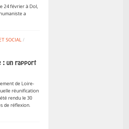
e 24 février à Dol,
 humaniste a
ET SOCIAL
/
 : un rapport
tement de Loire-
uelle réunification
 été rendu le 30
es de réflexion.