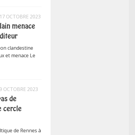
17 OCTOBRE 2023
ulain menace
diteur
ion clandestine
ux et menace Le
9 OCTOBRE 2023
pas de
e cercle
eltique de Rennes à