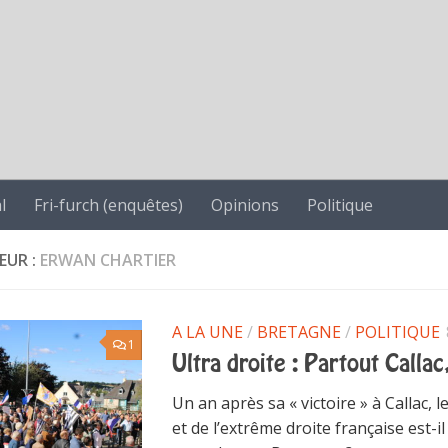
l
Fri-furch (enquêtes)
Opinions
Politique
EUR :
ERWAN CHARTIER
A LA UNE
/
BRETAGNE
/
POLITIQUE
1
Ultra droite : Partout Callac
Un an après sa « victoire » à Callac, le
et de l’extrême droite française est-il