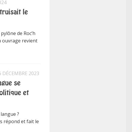
024
ruisait le
e pylône de Roc’h
n ouvrage revient
6 DÉCEMBRE 2023
angue se
litique et
 langue ?
s répond et fait le