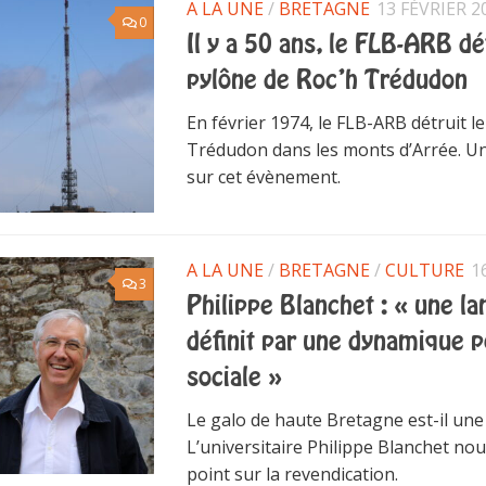
A LA UNE
/
BRETAGNE
13 FÉVRIER 2
0
Il y a 50 ans, le FLB-ARB dét
pylône de Roc’h Trédudon
En février 1974, le FLB-ARB détruit l
Trédudon dans les monts d’Arrée. U
sur cet évènement.
A LA UNE
/
BRETAGNE
/
CULTURE
1
3
Philippe Blanchet : « une l
définit par une dynamique po
sociale »
Le galo de haute Bretagne est-il une
L’universitaire Philippe Blanchet nou
point sur la revendication.