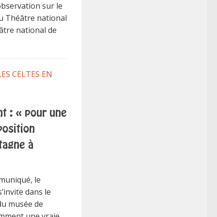
bservation sur le
u Théâtre national
tre national de
LES CELTES EN
t : « pour une
position
tagne à
muniqué, le
’invite dans le
 du musée de
amment une vraie