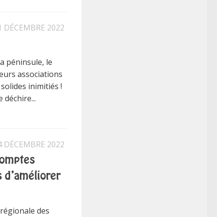
1 DÉCEMBRE 2022
a péninsule, le
eurs associations
olides inimitiés !
 déchire...
4 DÉCEMBRE 2022
comptes
 d’améliorer
régionale des