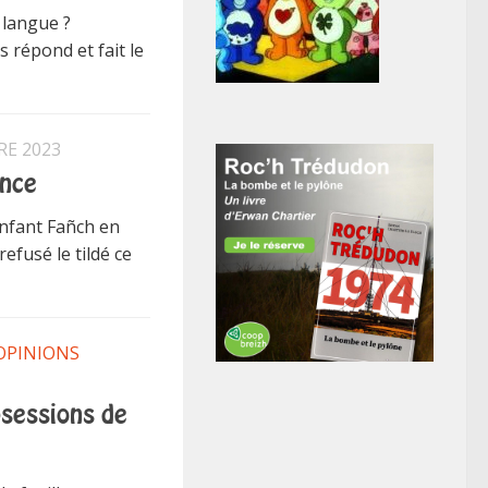
 langue ?
s répond et fait le
RE 2023
ance
nfant Fañch en
efusé le tildé ce
OPINIONS
bsessions de