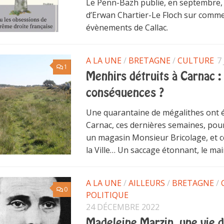
Le Penn-Bazh publie, en septembre, l
d’Erwan Chartier-Le Floch sur comme
évènements de Callac.
A LA UNE
/
BRETAGNE
/
CULTURE
7
1
Menhirs détruits à Carnac :
conséquences ?
Une quarantaine de mégalithes ont é
Carnac, ces dernières semaines, pour 
un magasin Monsieur Bricolage, et ce
la Ville… Un saccage étonnant, le mair
A LA UNE
/
AILLEURS
/
BRETAGNE
/
0
POLITIQUE
24 DÉCEMBRE 2022
Madeleine Marzin, une vie 