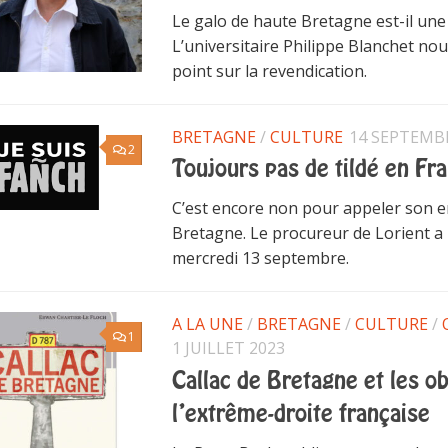
Le galo de haute Bretagne est-il une
L’universitaire Philippe Blanchet nou
point sur la revendication.
BRETAGNE
/
CULTURE
14 SEPTEMB
2
Toujours pas de tildé en Fr
C’est encore non pour appeler son e
Bretagne. Le procureur de Lorient a r
mercredi 13 septembre.
A LA UNE
/
BRETAGNE
/
CULTURE
/
1
1 JUILLET 2023
Callac de Bretagne et les o
l’extrême-droite française