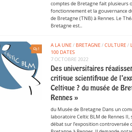
comptes de Bretagne fait plusieurs o
fonctionnement et la gouvernance d
de Bretagne (TNB) à Rennes. Le Théâ
Bretagne est...
A LA UNE
/
BRETAGNE
/
CULTURE
/
1
100 DATES
7 OCTOBRE 2022
Des universitaires réagissen
critique scientifique de l’ex
Celtique ? du musée de Bre
Rennes »
du Musée de Bretagne Dans un com
laboratoire Celtic BLM de Rennes II, s
débat sur l’exposition controversée
Bretagne à Rennes. Il demande not