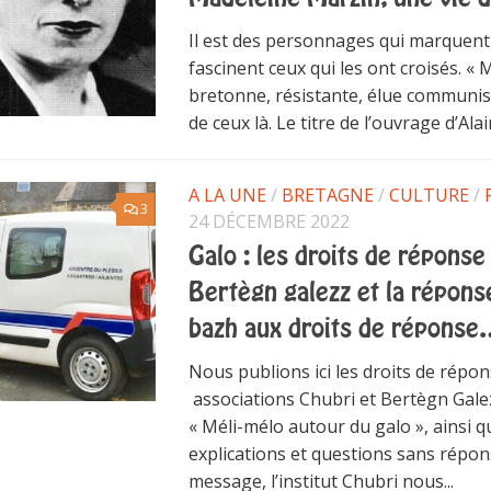
Il est des personnages qui marquent l
fascinent ceux qui les ont croisés. «
bretonne, résistante, élue communist
de ceux là. Le titre de l’ouvrage d’Alai
A LA UNE
/
BRETAGNE
/
CULTURE
/
3
24 DÉCEMBRE 2022
Galo : les droits de réponse
Bertègn galezz et la répon
bazh aux droits de répons
Nous publions ici les droits de répo
associations Chubri et Bertègn Galezz
« Méli-mélo autour du galo », ainsi 
explications et questions sans répo
message, l’institut Chubri nous...