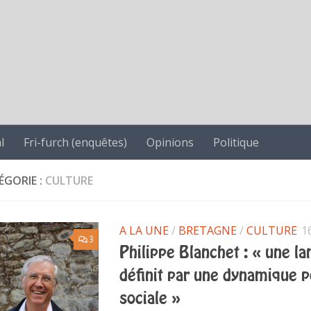
l
Fri-furch (enquêtes)
Opinions
Politique
ÉGORIE :
CULTURE
A LA UNE
/
BRETAGNE
/
CULTURE
1
3
Philippe Blanchet : « une l
définit par une dynamique po
sociale »