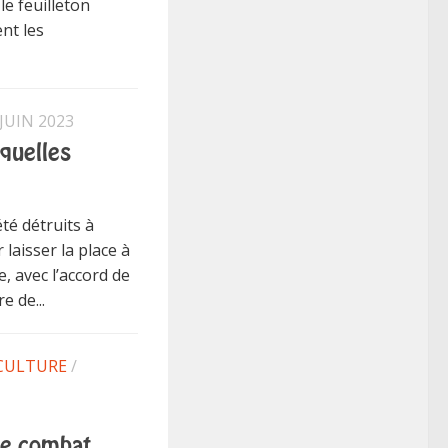
e feuilleton
nt les
 JUIN 2023
 quelles
té détruits à
laisser la place à
, avec l’accord de
e de...
CULTURE
/
de combat