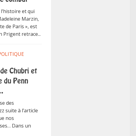
’histoire et qui
 Madeleine Marzin,
e de Paris », est
n Prigent retrace...
POLITIQUE
 de Chubri et
se du Penn
e…
nse des
 suite à l’article
que nos
nses… Dans un