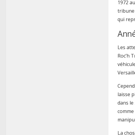
1972 au
tribune
qui rep
Anné
Les att
Roc’h T
véhicul
Versail
Cependa
laisse 
dans le
comme c
manipul
La chos