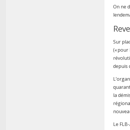
On ne d
lendema
Reve
Sur pla
(« pour
révolut
depuis 
L’organ
quarant
la démi
régiona
nouveau
Le FLB-