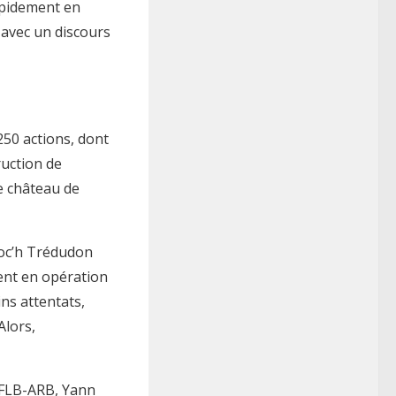
apidement en
, avec un discours
250 actions, dont
ruction de
le château de
 Roc’h Trédudon
ent en opération
ns attentats,
Alors,
 FLB-ARB, Yann