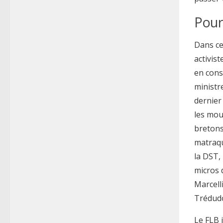
Pour
Dans ce
activist
en cons
ministr
dernier
les mou
bretons
matraqu
la DST, 
micros 
Marcell
Trédudo
Le FLB 