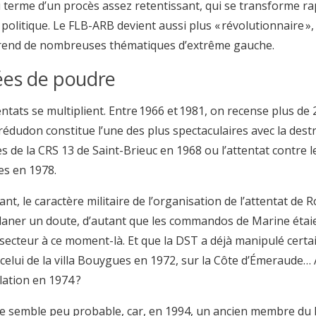
 terme d’un procès assez retentissant, qui se transforme r
 politique. Le FLB-ARB devient aussi plus « révolutionnaire »
rend de nombreuses thématiques d’extrême gauche.
es de poudre
entats se multiplient. Entre 1966 et 1981, on recense plus de 
rédudon constitue l’une des plus spectaculaires avec la dest
es de la CRS 13 de Saint-Brieuc en 1968 ou l’attentat contre 
les en 1978.
nt, le caractère militaire de l’organisation de l’attentat de
planer un doute, d’autant que les commandos de Marine étai
 secteur à ce moment-là. Et que la DST a déjà manipulé certai
elui de la villa Bouygues en 1972, sur la Côte d’Émeraude… 
ation en 1974 ?
e semble peu probable, car, en 1994, un ancien membre du