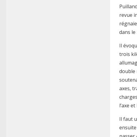
Puillan
revue i
régnaie
dans le 
Il évoq
trois k
allumag
double m
soutena
axes, t
charges
l’axe et 
Il faut
ensuite
passer 