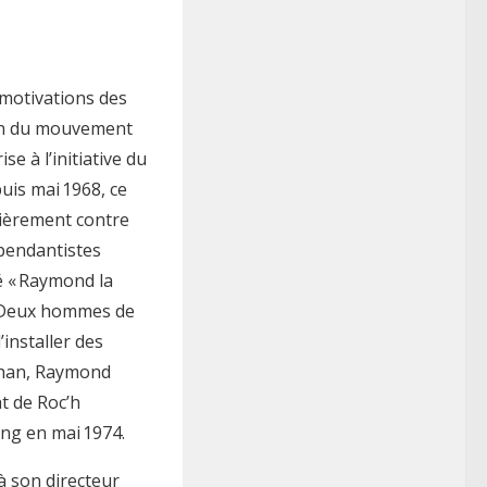
 motivations des
tion du mouvement
e à l’initiative du
uis mai 1968, ce
lièrement contre
pendantistes
é « Raymond la
. Deux hommes de
’installer des
ihan, Raymond
t de Roc’h
ing en mai 1974.
à son directeur