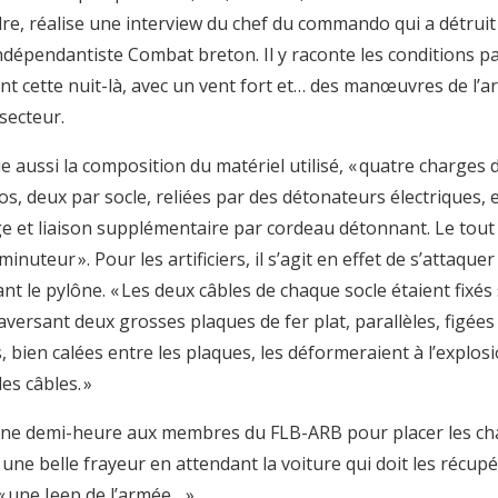
dre, réalise une interview du chef du commando qui a détruit
ndépendantiste Combat breton. Il y raconte les conditions par
nt cette nuit-là, avec un vent fort et… des manœuvres de l’a
secteur.
ue aussi la composition du matériel utilisé, « quatre charge
ilos, deux par socle, reliées par des détonateurs électriques,
e et liaison supplémentaire par cordeau détonnant. Le to
inuteur ». Pour les artificiers, il s’agit en effet de s’attaque
nt le pylône. « Les deux câbles de chaque socle étaient fixés
raversant deux grosses plaques de fer plat, parallèles, figées
, bien calées entre les plaques, les déformeraient à l’explosi
les câbles. »
 une demi-heure aux membres du FLB-ARB pour placer les cha
 une belle frayeur en attendant la voiture qui doit les récup
« une Jeep de l’armée… »