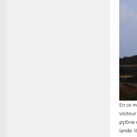
En ce m
visiteu
pylône d
lande. I