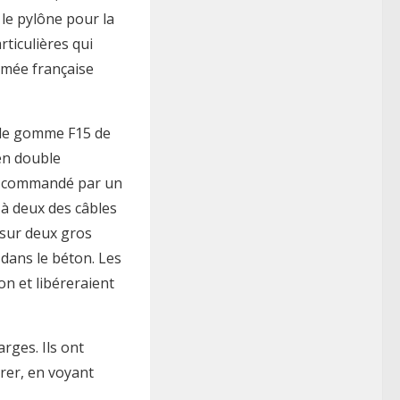
 le pylône pour la
ticulières qui
rmée française
s de gomme F15 de
 en double
ut commandé par un
r à deux des câbles
 sur deux gros
 dans le béton. Les
on et libéreraient
rges. Ils ont
érer, en voyant