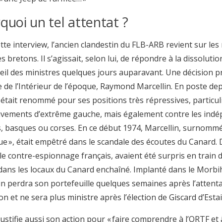
quoi un tel attentat ?
tte interview, l’ancien clandestin du FLB-ARB revient sur les
es bretons. Il s’agissait, selon lui, de répondre à la dissolu
eil des ministres quelques jours auparavant. Une décision pris
e de l’Intérieur de l’époque, Raymond Marcellin. En poste dep
 était renommé pour ses positions très répressives, particu
vements d’extrême gauche, mais également contre les indé
, basques ou corses. En ce début 1974, Marcellin, surnomm
e », était empêtré dans le scandale des écoutes du Canard
le contre-espionnage français, avaient été surpris en train d
dans les locaux du Canard enchaîné. Implanté dans le Morb
in perdra son portefeuille quelques semaines après l’attenta
n et ne sera plus ministre après l’élection de Giscard d’Esta
justifie aussi son action pour « faire comprendre à l’ORTF et 