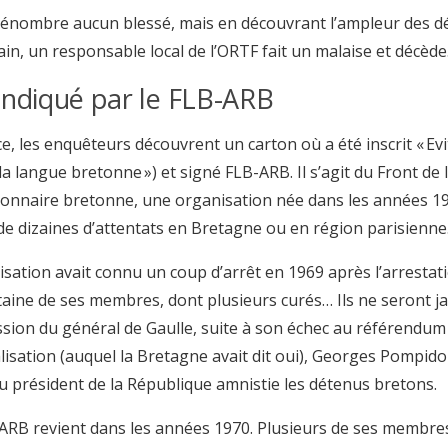
énombre aucun blessé, mais en découvrant l’ampleur des dé
in, un responsable local de l’ORTF fait un malaise et décède
ndiqué par le FLB-ARB
ce, les enquêteurs découvrent un carton où a été inscrit « Ev
 la langue bretonne ») et signé FLB-ARB. Il s’agit du Front de
ionnaire bretonne, une organisation née dans les années 1
de dizaines d’attentats en Bretagne ou en région parisienne
isation avait connu un coup d’arrêt en 1969 après l’arrestat
aine de ses membres, dont plusieurs curés… Ils ne seront j
ssion du général de Gaulle, suite à son échec au référendum 
lisation (auquel la Bretagne avait dit oui), Georges Pompidou
 président de la République amnistie les détenus bretons.
ARB revient dans les années 1970. Plusieurs de ses membre