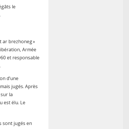
gâts le
.
it ar brezhoneg »
 libération, Armée
960 et responsable
.
ion d’une
amais jugés. Après
sur la
 est élu. Le
s sont jugés en