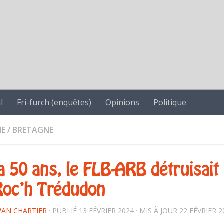
l
Fri-furch (enquêtes)
Opinions
Politique
NE
/
BRETAGNE
 a 50 ans, le FLB-ARB détruisait
Roc’h Trédudon
AN CHARTIER
· PUBLIÉ
13 FÉVRIER 2024
· MIS À JOUR
22 FÉVRIER 2