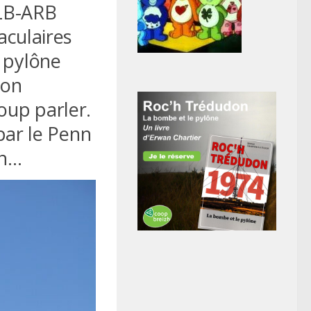
FLB-ARB
aculaires
u pylône
ion
oup parler.
 par le Penn
on…