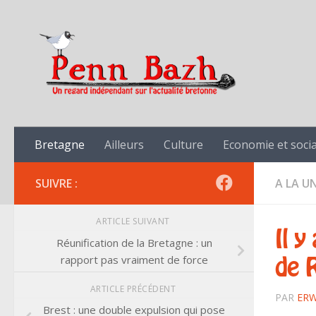
Skip to content
Bretagne
Ailleurs
Culture
Economie et socia
SUIVRE :
A LA U
ARTICLE SUIVANT
Il y
Réunification de la Bretagne : un
rapport pas vraiment de force
de 
ARTICLE PRÉCÉDENT
PAR
ERW
Brest : une double expulsion qui pose