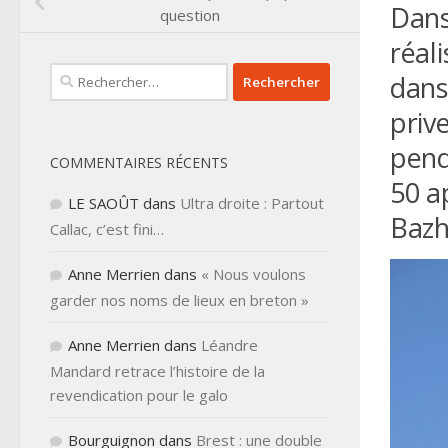
Dans
question
réali
Rechercher :
dans
priv
pend
COMMENTAIRES RÉCENTS
50 ap
LE SAOÛT
dans
Ultra droite : Partout
Bazh
Callac, c’est fini…
Anne Merrien
dans
« Nous voulons
garder nos noms de lieux en breton »
Anne Merrien
dans
Léandre
Mandard retrace l’histoire de la
revendication pour le galo
Bourguignon
dans
Brest : une double