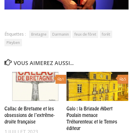
Étiquettes :
Bretagne
Darmanin
feux de fôret
forêt
Pleyben
VOUS AIMEREZ AUSSI...
1
5
Callac de Bretagne et les
Galo : la Brigade Albert
obsessions de l’extrême-
Poulain menace
droite française
Tréhorenteuc et le Temps
éditeur
1 JUILLET 2023