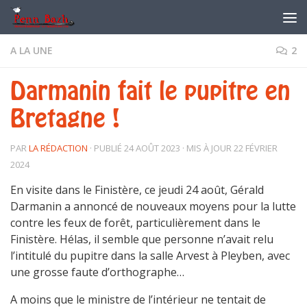
Skip to content
A LA UNE
2
Darmanin fait le pupitre en
Bretagne !
PAR
LA RÉDACTION
· PUBLIÉ
24 AOÛT 2023
· MIS À JOUR
22 FÉVRIER
2024
En visite dans le Finistère, ce jeudi 24 août, Gérald
Darmanin a annoncé de nouveaux moyens pour la lutte
contre les feux de forêt, particulièrement dans le
Finistère. Hélas, il semble que personne n’avait relu
l’intitulé du pupitre dans la salle Arvest à Pleyben, avec
une grosse faute d’orthographe…
A moins que le ministre de l’intérieur ne tentait de