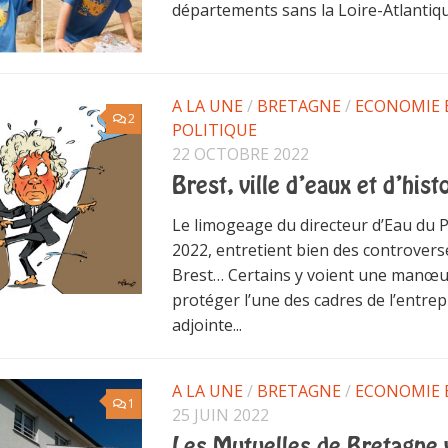
départements sans la Loire-Atlantiqu
A LA UNE
/
BRETAGNE
/
ECONOMIE 
2
POLITIQUE
22 OCTOBRE 2022
Brest, ville d’eaux et d’his
Le limogeage du directeur d’Eau du 
2022, entretient bien des controvers
Brest… Certains y voient une manœu
protéger l’une des cadres de l’entrep
adjointe...
A LA UNE
/
BRETAGNE
/
ECONOMIE 
1
25 JUIN 2022
Les Mutuelles de Bretagne 