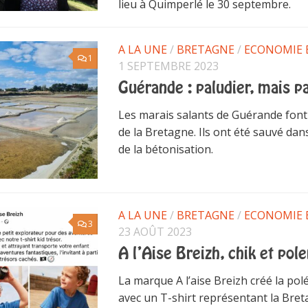
lieu à Quimperlé le 30 septembre.
A LA UNE
/
BRETAGNE
/
ECONOMIE 
1
1 SEPTEMBRE 2023
Guérande : paludier, mais p
Les marais salants de Guérande font
de la Bretagne. Ils ont été sauvé da
de la bétonisation.
A LA UNE
/
BRETAGNE
/
ECONOMIE 
3
23 AOÛT 2023
A l’Aise Breizh, chik et pol
La marque A l’aise Breizh créé la pol
avec un T-shirt représentant la Bre