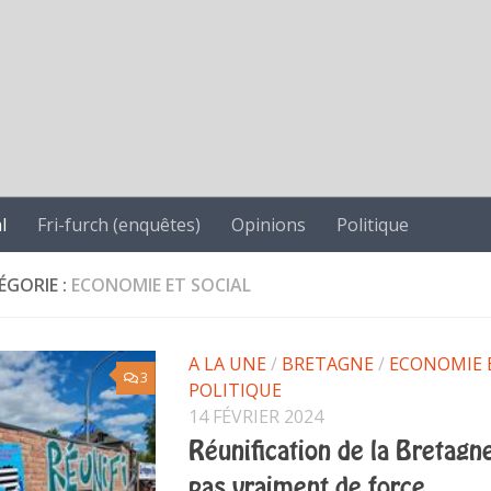
l
Fri-furch (enquêtes)
Opinions
Politique
ÉGORIE :
ECONOMIE ET SOCIAL
A LA UNE
/
BRETAGNE
/
ECONOMIE 
3
POLITIQUE
14 FÉVRIER 2024
Réunification de la Bretagne
pas vraiment de force