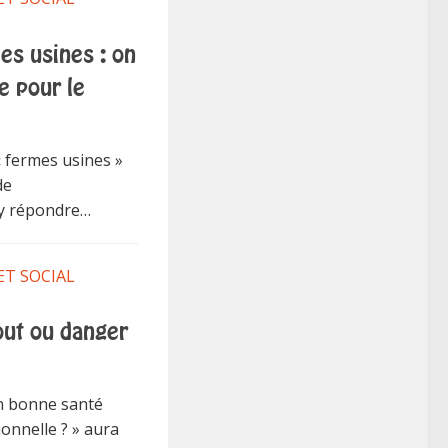
s usines : on
e pour le
« fermes usines »
de
 y répondre…
ET SOCIAL
out ou danger
n bonne santé
onnelle ? » aura