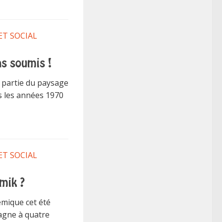
ET SOCIAL
as soumis !
 partie du paysage
ns les années 1970
ET SOCIAL
emik ?
émique cet été
tagne à quatre