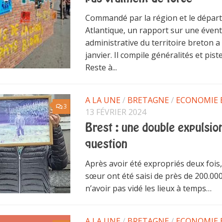
Commandé par la région et le dépar
Atlantique, un rapport sur une évent
administrative du territoire breton a
janvier. Il compile généralités et pist
Reste à...
A LA UNE
/
BRETAGNE
/
ECONOMIE 
3
13 FÉVRIER 2024
Brest : une double expulsio
question
Après avoir été expropriés deux fois,
sœur ont été saisi de près de 200.00
n’avoir pas vidé les lieux à temps…
A LA UNE
/
BRETAGNE
/
ECONOMIE 