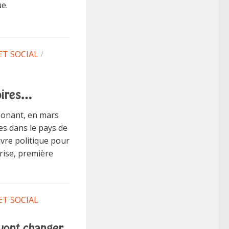
e.
ET SOCIAL
/
toires…
Ponant, en mars
es dans le pays de
vre politique pour
rise, première
ET SOCIAL
vont changer