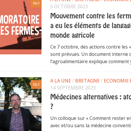
0
5 OCTOBRE 2023
Mouvement contre les ferme
a eu les éléments de langag
monde agricole
Ce 7 octobre, des actions contre les 
sont prévues. Un document interne 
l’agroalimentaire explique comment
A LA UNE
/
BRETAGNE
/
ECONOMIE 
0
14 SEPTEMBRE 2023
Médecines alternatives : at
?
Un colloque sur « Comment rester e
avec et/ou sans la médecine conventi