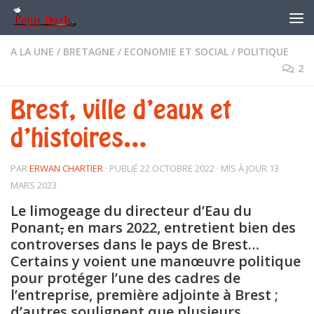
Skip to content
A LA UNE
/
BRETAGNE
/
ECONOMIE ET SOCIAL
/
POLITIQUE
2
Brest, ville d’eaux et
d’histoires…
PAR
ERWAN CHARTIER
· PUBLIÉ
22 OCTOBRE 2022
· MIS À JOUR
13
MARS 2023
Le limogeage du directeur d’Eau du
Ponant
,
en mars 2022, entretient bien des
controverses dans le pays de Brest…
Certains y voient une manœuvre politique
pour protéger l’une des cadres de
l’entreprise, première adjointe à Brest ;
d’autres soulignent que plusieurs