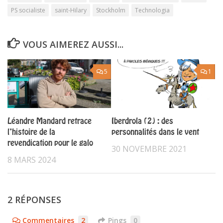
PS socialiste
saint-Hilary
Stockholm
Technologia
VOUS AIMEREZ AUSSI...
5
1
Léandre Mandard retrace
Iberdrola (2) : des
l’histoire de la
personnalités dans le vent
revendication pour le galo
30 NOVEMBRE 2021
8 MARS 2024
2 RÉPONSES
Commentaires
2
Pings
0