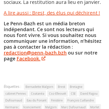
sociaux. La restitution aura lieu en janvier.
A lire aussi : Brest, des élus qui déchirent !
Le Penn-Bazh est un média breton
indépendant. Ce sont nos lecteurs qui
nous font vivre. Si vous souhaitez nous
communiquer une information, n’hésitez
pas à contacter la rédaction :
redaction@penn-bazh.bzh
ou sur notre
page
Facebook.
Étiquettes :
Bernadette Malgorn
Brest
Bretagne
cabinet Pennec
Coatanéa
Coz-Elleouët
CSE
David Rajjou
Dufournaud
Eau du Ponant
Finistère
François Cuillandre
Kermarec
licenciement
Malgorn
Marc Dufournaud
Morlet