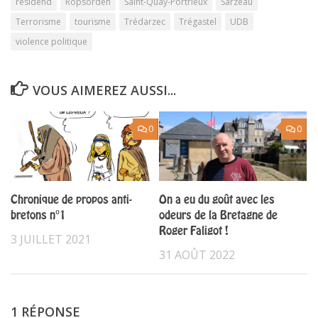
résidend
Ropsorden
Saint-Quay-Portrieux
Sarzeau
Terrorisme
tourisme
Trédarzec
Trégastel
UDB
violence politique
VOUS AIMEREZ AUSSI...
0
0
Chronique de propos anti-
On a eu du goût avec les
bretons n°1
odeurs de la Bretagne de
Roger Faligot !
3 JUILLET 2021
31 AOÛT 2022
1 RÉPONSE