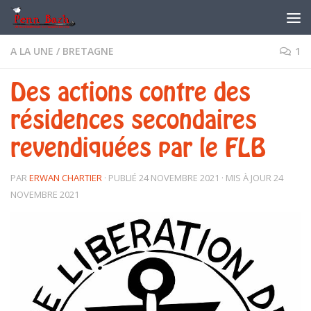
Skip to content
A LA UNE
/
BRETAGNE
1
Des actions contre des
résidences secondaires
revendiquées par le FLB
PAR
ERWAN CHARTIER
· PUBLIÉ
24 NOVEMBRE 2021
· MIS À JOUR
24
NOVEMBRE 2021