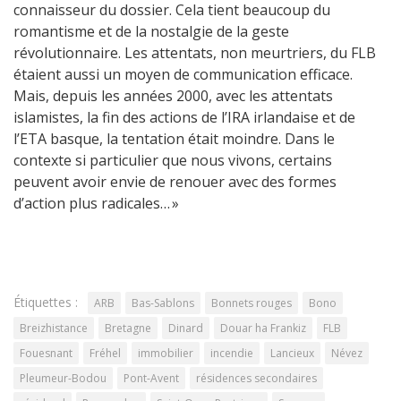
connaisseur du dossier. Cela tient beaucoup du
romantisme et de la nostalgie de la geste
révolutionnaire. Les attentats, non meurtriers, du FLB
étaient aussi un moyen de communication efficace.
Mais, depuis les années 2000, avec les attentats
islamistes, la fin des actions de l’IRA irlandaise et de
l’ETA basque, la tentation était moindre. Dans le
contexte si particulier que nous vivons, certains
peuvent avoir envie de renouer avec des formes
d’action plus radicales… »
Étiquettes :
ARB
Bas-Sablons
Bonnets rouges
Bono
Breizhistance
Bretagne
Dinard
Douar ha Frankiz
FLB
Fouesnant
Fréhel
immobilier
incendie
Lancieux
Névez
Pleumeur-Bodou
Pont-Avent
résidences secondaires