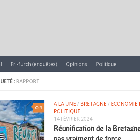
l
Fri-furch (enquêtes)
Opinions
Politique
QUETÉ :
RAPPORT
A LA UNE
/
BRETAGNE
/
ECONOMIE 
3
POLITIQUE
14 FÉVRIER 2024
Réunification de la Bretagne
pas vraiment de force