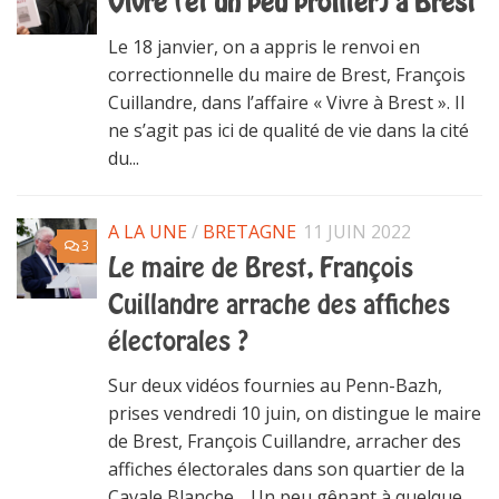
Vivre (et un peu profiter) à Brest
Le 18 janvier, on a appris le renvoi en
correctionnelle du maire de Brest, François
Cuillandre, dans l’affaire « Vivre à Brest ». Il
ne s’agit pas ici de qualité de vie dans la cité
du...
A LA UNE
/
BRETAGNE
11 JUIN 2022
3
Le maire de Brest, François
Cuillandre arrache des affiches
électorales ?
Sur deux vidéos fournies au Penn-Bazh,
prises vendredi 10 juin, on distingue le maire
de Brest, François Cuillandre, arracher des
affiches électorales dans son quartier de la
Cavale Blanche… Un peu gênant à quelque...