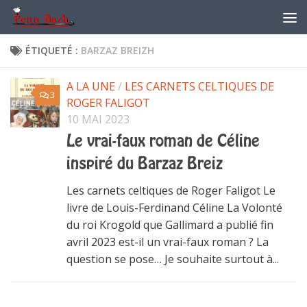
Skip to content
ÉTIQUETÉ :
BARZAZ BREIZH
A LA UNE
/
LES CARNETS CELTIQUES DE
3
ROGER FALIGOT
10 MAI 2023
Le vrai-faux roman de Céline
inspiré du Barzaz Breiz
Les carnets celtiques de Roger Faligot Le
livre de Louis-Ferdinand Céline La Volonté
du roi Krogold que Gallimard a publié fin
avril 2023 est-il un vrai-faux roman ? La
question se pose… Je souhaite surtout à...