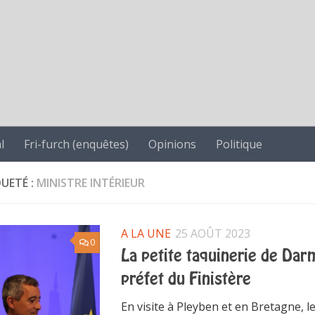
l
Fri-furch (enquêtes)
Opinions
Politique
QUETÉ :
MINISTRE INTÉRIEUR
A LA UNE
25 AOÛT 2023
0
La petite taquinerie de Dar
préfet du Finistère
En visite à Pleyben et en Bretagne, l