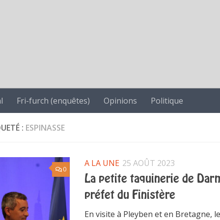
l
Fri-furch (enquêtes)
Opinions
Politique
QUETÉ :
ESPINASSE
A LA UNE
25 AOÛT 2023
0
La petite taquinerie de Dar
préfet du Finistère
En visite à Pleyben et en Bretagne, l